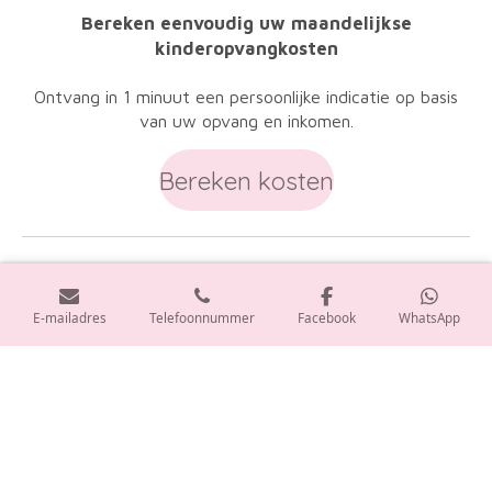
Bereken eenvoudig uw maandelijkse
kinderopvangkosten
Ontvang in 1 minuut een persoonlijke indicatie op basis
van uw opvang en inkomen.
Bereken kosten
Heeft u interesse in opvang bij ons?
👉
Lees hier meer over inschrijven
E-mailadres
Telefoonnummer
Facebook
WhatsApp
F
I
L
T